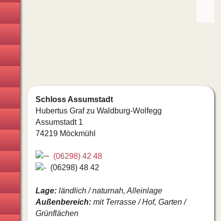
Hochzeitskarten
Fotoboxen
Deko · Floristen · Hussen
Catering
Hochzeitstorte
Schloss Assumstadt
Hubertus Graf zu Waldburg-Wolfegg
Musiker · DJ's · Bands
Assumstadt 1
74219 Möckmühl
Showkünstler · Kinder
(06298) 42 48
Hochzeitsauto · Kutsche
(06298) 48 42
Hochzeitstauben · Ballons
Lage:
ländlich / naturnah, Alleinlage
Außenbereich:
mit Terrasse / Hof, Garten /
Feuerwerk · Lasershow
Grünflächen