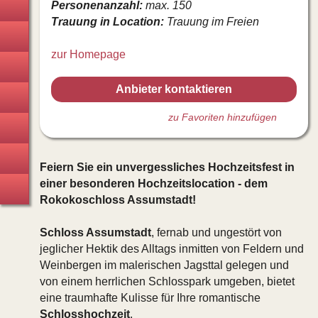
Personenanzahl:
max. 150
Technik · Verleih · Zelte
Trauung in Location:
Trauung im Freien
(Gast-)Geschenke
zur Homepage
Tanzschulen
Anbieter kontaktieren
Coaching · Paarberatung
zu Favoriten hinzufügen
JunggesellInnenabschied
Hochzeitsreise
Feiern Sie ein unvergessliches Hochzeitsfest in
einer besonderen Hochzeitslocation - dem
Hochzeitsversicherung
Rokokoschloss Assumstadt!
Schloss Assumstadt
, fernab und ungestört von
jeglicher Hektik des Alltags inmitten von Feldern und
Weinbergen im malerischen Jagsttal gelegen und
von einem herrlichen Schlosspark umgeben, bietet
eine traumhafte Kulisse für Ihre romantische
Schlosshochzeit
.