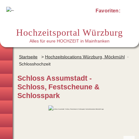
Favoriten:
Hochzeitsportal Würzburg
Alles für eure HOCHZEIT in Mainfranken
Hochzeitsplaner
Startseite
>
Hochzeitslocations Würzburg, Möckmühl
·
Schlosshochzeit
Brautmode · Hochzeitsanzug
Schloss Assumstadt -
Trauringe
Schloss, Festscheune &
Hochzeitslocations
Schlosspark
Trauredner
Hochzeitsfotografen · Video
Brautstyling · Make-up